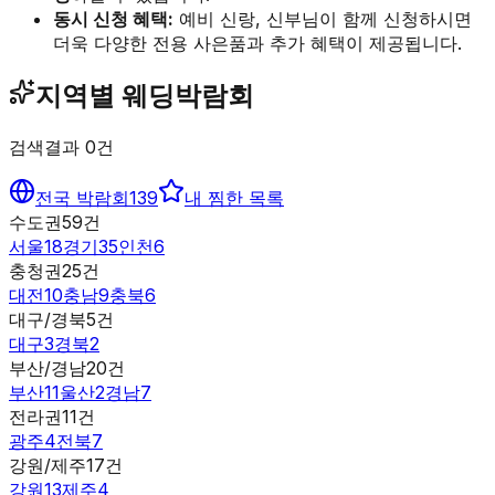
동시 신청 혜택:
예비 신랑, 신부님이 함께 신청하시면
더욱 다양한 전용 사은품과 추가 혜택이 제공됩니다.
지역별 웨딩박람회
검색결과
0
건
전국 박람회
139
내 찜한 목록
수도권
59
건
서울
18
경기
35
인천
6
충청권
25
건
대전
10
충남
9
충북
6
대구/경북
5
건
대구
3
경북
2
부산/경남
20
건
부산
11
울산
2
경남
7
전라권
11
건
광주
4
전북
7
강원/제주
17
건
강원
13
제주
4