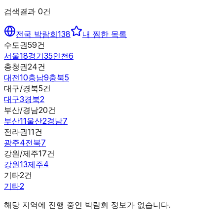
검색결과
0
건
전국 박람회
138
내 찜한 목록
수도권
59
건
서울
18
경기
35
인천
6
충청권
24
건
대전
10
충남
9
충북
5
대구/경북
5
건
대구
3
경북
2
부산/경남
20
건
부산
11
울산
2
경남
7
전라권
11
건
광주
4
전북
7
강원/제주
17
건
강원
13
제주
4
기타
2
건
기타
2
해당 지역에 진행 중인 박람회 정보가 없습니다.