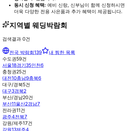
동시 신청 혜택:
예비 신랑, 신부님이 함께 신청하시면
더욱 다양한 전용 사은품과 추가 혜택이 제공됩니다.
지역별 웨딩박람회
검색결과
0
건
전국 박람회
139
내 찜한 목록
수도권
59
건
서울
18
경기
35
인천
6
충청권
25
건
대전
10
충남
9
충북
6
대구/경북
5
건
대구
3
경북
2
부산/경남
20
건
부산
11
울산
2
경남
7
전라권
11
건
광주
4
전북
7
강원/제주
17
건
강원
13
제주
4