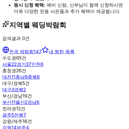
동시 신청 혜택:
예비 신랑, 신부님이 함께 신청하시면
더욱 다양한 전용 사은품과 추가 혜택이 제공됩니다.
지역별 웨딩박람회
검색결과
0
건
전국 박람회
147
내 찜한 목록
수도권
65
건
서울
22
경기
37
인천
6
충청권
26
건
대전
11
충남
9
충북
6
대구/경북
5
건
대구
3
경북
2
부산/경남
19
건
부산
11
울산
2
경남
6
전라권
12
건
광주
5
전북
7
강원/제주
18
건
강원
14
제주
4