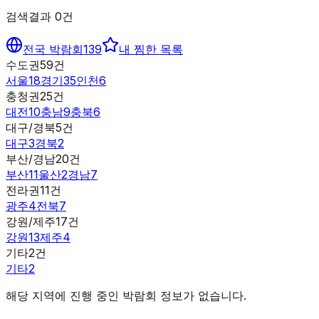
검색결과
0
건
전국 박람회
139
내 찜한 목록
수도권
59
건
서울
18
경기
35
인천
6
충청권
25
건
대전
10
충남
9
충북
6
대구/경북
5
건
대구
3
경북
2
부산/경남
20
건
부산
11
울산
2
경남
7
전라권
11
건
광주
4
전북
7
강원/제주
17
건
강원
13
제주
4
기타
2
건
기타
2
해당 지역에 진행 중인 박람회 정보가 없습니다.