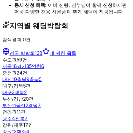
동시 신청 혜택:
예비 신랑, 신부님이 함께 신청하시면
더욱 다양한 전용 사은품과 추가 혜택이 제공됩니다.
지역별 웨딩박람회
검색결과
0
건
전국 박람회
138
내 찜한 목록
수도권
59
건
서울
18
경기
35
인천
6
충청권
24
건
대전
10
충남
9
충북
5
대구/경북
5
건
대구
3
경북
2
부산/경남
20
건
부산
11
울산
2
경남
7
전라권
11
건
광주
4
전북
7
강원/제주
17
건
강원
13
제주
4