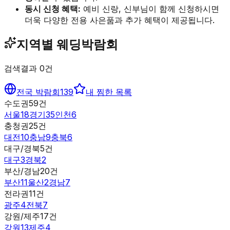
동시 신청 혜택:
예비 신랑, 신부님이 함께 신청하시면
더욱 다양한 전용 사은품과 추가 혜택이 제공됩니다.
지역별 웨딩박람회
검색결과
0
건
전국 박람회
139
내 찜한 목록
수도권
59
건
서울
18
경기
35
인천
6
충청권
25
건
대전
10
충남
9
충북
6
대구/경북
5
건
대구
3
경북
2
부산/경남
20
건
부산
11
울산
2
경남
7
전라권
11
건
광주
4
전북
7
강원/제주
17
건
강원
13
제주
4