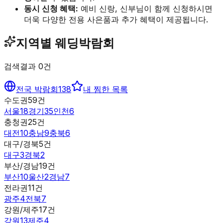
동시 신청 혜택:
예비 신랑, 신부님이 함께 신청하시면
더욱 다양한 전용 사은품과 추가 혜택이 제공됩니다.
지역별 웨딩박람회
검색결과
0
건
전국 박람회
138
내 찜한 목록
수도권
59
건
서울
18
경기
35
인천
6
충청권
25
건
대전
10
충남
9
충북
6
대구/경북
5
건
대구
3
경북
2
부산/경남
19
건
부산
10
울산
2
경남
7
전라권
11
건
광주
4
전북
7
강원/제주
17
건
강원
13
제주
4