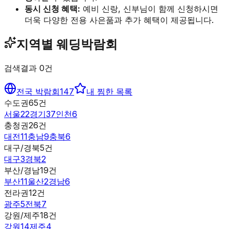
동시 신청 혜택:
예비 신랑, 신부님이 함께 신청하시면
더욱 다양한 전용 사은품과 추가 혜택이 제공됩니다.
지역별 웨딩박람회
검색결과
0
건
전국 박람회
147
내 찜한 목록
수도권
65
건
서울
22
경기
37
인천
6
충청권
26
건
대전
11
충남
9
충북
6
대구/경북
5
건
대구
3
경북
2
부산/경남
19
건
부산
11
울산
2
경남
6
전라권
12
건
광주
5
전북
7
강원/제주
18
건
강원
14
제주
4