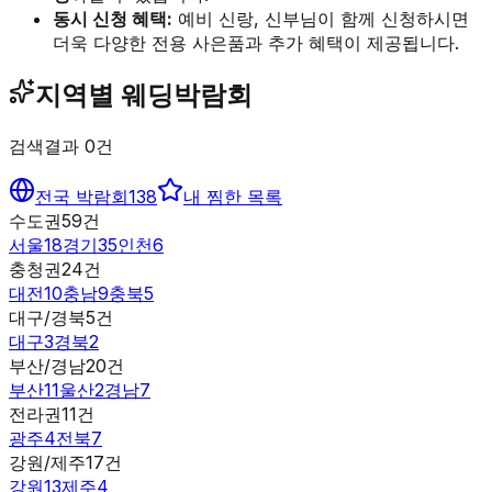
동시 신청 혜택:
예비 신랑, 신부님이 함께 신청하시면
더욱 다양한 전용 사은품과 추가 혜택이 제공됩니다.
지역별 웨딩박람회
검색결과
0
건
전국 박람회
138
내 찜한 목록
수도권
59
건
서울
18
경기
35
인천
6
충청권
24
건
대전
10
충남
9
충북
5
대구/경북
5
건
대구
3
경북
2
부산/경남
20
건
부산
11
울산
2
경남
7
전라권
11
건
광주
4
전북
7
강원/제주
17
건
강원
13
제주
4