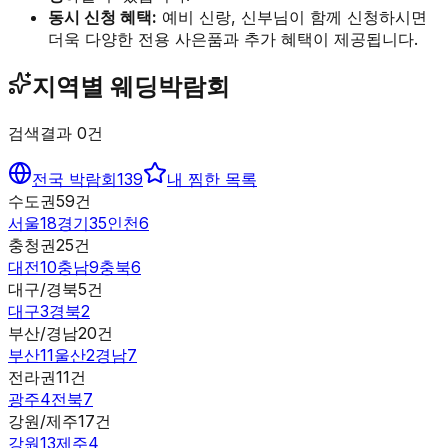
동시 신청 혜택:
예비 신랑, 신부님이 함께 신청하시면
더욱 다양한 전용 사은품과 추가 혜택이 제공됩니다.
지역별 웨딩박람회
검색결과
0
건
전국 박람회
139
내 찜한 목록
수도권
59
건
서울
18
경기
35
인천
6
충청권
25
건
대전
10
충남
9
충북
6
대구/경북
5
건
대구
3
경북
2
부산/경남
20
건
부산
11
울산
2
경남
7
전라권
11
건
광주
4
전북
7
강원/제주
17
건
강원
13
제주
4