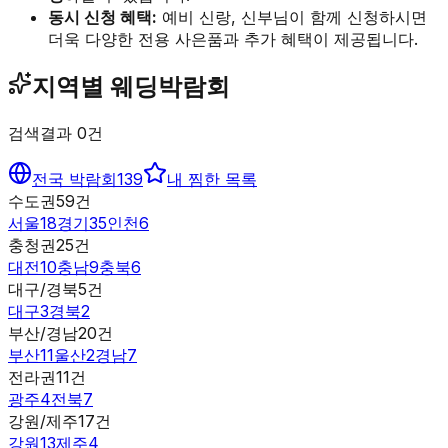
동시 신청 혜택:
예비 신랑, 신부님이 함께 신청하시면
더욱 다양한 전용 사은품과 추가 혜택이 제공됩니다.
지역별 웨딩박람회
검색결과
0
건
전국 박람회
139
내 찜한 목록
수도권
59
건
서울
18
경기
35
인천
6
충청권
25
건
대전
10
충남
9
충북
6
대구/경북
5
건
대구
3
경북
2
부산/경남
20
건
부산
11
울산
2
경남
7
전라권
11
건
광주
4
전북
7
강원/제주
17
건
강원
13
제주
4