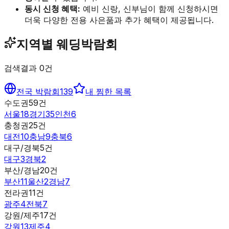
동시 신청 혜택:
예비 신랑, 신부님이 함께 신청하시면
더욱 다양한 전용 사은품과 추가 혜택이 제공됩니다.
지역별 웨딩박람회
검색결과
0
건
전국 박람회
139
내 찜한 목록
수도권
59
건
서울
18
경기
35
인천
6
충청권
25
건
대전
10
충남
9
충북
6
대구/경북
5
건
대구
3
경북
2
부산/경남
20
건
부산
11
울산
2
경남
7
전라권
11
건
광주
4
전북
7
강원/제주
17
건
강원
13
제주
4