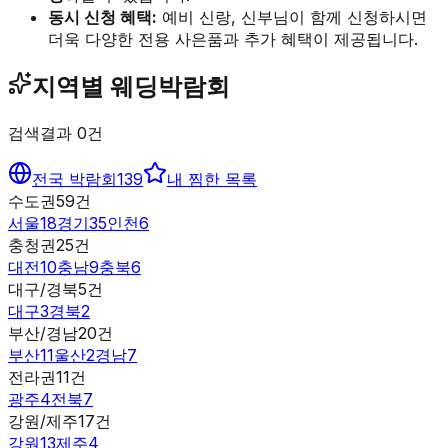
동시 신청 혜택:
예비 신랑, 신부님이 함께 신청하시면
더욱 다양한 전용 사은품과 추가 혜택이 제공됩니다.
지역별 웨딩박람회
검색결과
0
건
전국 박람회
139
내 찜한 목록
수도권
59
건
서울
18
경기
35
인천
6
충청권
25
건
대전
10
충남
9
충북
6
대구/경북
5
건
대구
3
경북
2
부산/경남
20
건
부산
11
울산
2
경남
7
전라권
11
건
광주
4
전북
7
강원/제주
17
건
강원
13
제주
4