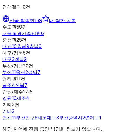
검색결과
0
건
전국 박람회
139
내 찜한 목록
수도권
59
건
서울
18
경기
35
인천
6
충청권
25
건
대전
10
충남
9
충북
6
대구/경북
5
건
대구
3
경북
2
부산/경남
20
건
부산
11
울산
2
경남
7
전라권
11
건
광주
4
전북
7
강원/제주
17
건
강원
13
제주
4
기타
2
건
기타
2
전체
11
부산진구
5
해운대구
3
부산광역시
2
연제구
1
해당 지역에 진행 중인 박람회 정보가 없습니다.