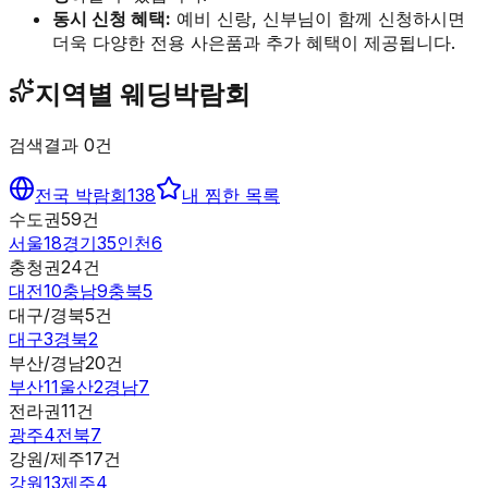
동시 신청 혜택:
예비 신랑, 신부님이 함께 신청하시면
더욱 다양한 전용 사은품과 추가 혜택이 제공됩니다.
지역별 웨딩박람회
검색결과
0
건
전국 박람회
138
내 찜한 목록
수도권
59
건
서울
18
경기
35
인천
6
충청권
24
건
대전
10
충남
9
충북
5
대구/경북
5
건
대구
3
경북
2
부산/경남
20
건
부산
11
울산
2
경남
7
전라권
11
건
광주
4
전북
7
강원/제주
17
건
강원
13
제주
4