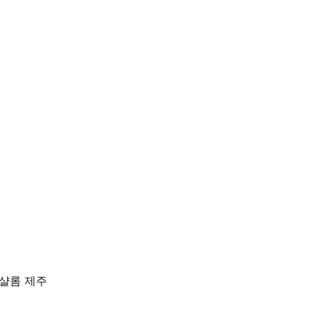
텔샬롬 제주