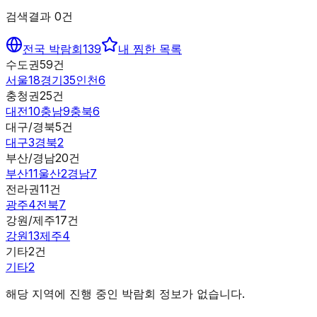
검색결과
0
건
전국 박람회
139
내 찜한 목록
수도권
59
건
서울
18
경기
35
인천
6
충청권
25
건
대전
10
충남
9
충북
6
대구/경북
5
건
대구
3
경북
2
부산/경남
20
건
부산
11
울산
2
경남
7
전라권
11
건
광주
4
전북
7
강원/제주
17
건
강원
13
제주
4
기타
2
건
기타
2
해당 지역에 진행 중인 박람회 정보가 없습니다.